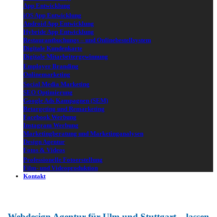
App Entwicklung
iOS App Entwicklung
Android App Entwicklung
Hybride App Entwicklung
Restaurantbuchungs – und Onlinebestellsystem
Digitale Kundenkarte
Digitale Mitarbeitergewinnung
Employer Branding
Onlinemarketing
Social Media Marketing
SEO Optimierung
Google Ads Kampagnen (SEM)
Retargeting und Remarketing
Facebook Werbung
Instagram Werbung
Marketingberatung und Marketinganalysen
Design Agentur
Fotos & Videos
Professionelle Fotoerstellung
Film- und Videoproduktion
Kontakt
Webdesign Agentur für Ulm und Stuttgart –
lassen