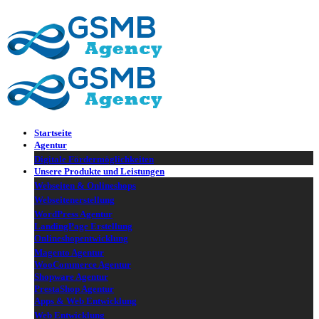
▼
▼
Startseite
Agentur
Digitale Fördermöglichkeiten
Unsere Produkte und Leistungen
Webseiten & Onlineshops
Webseitenerstellung
WordPress Agentur
LandingPage Erstellung
Onlineshopentwicklung
Magento Agentur
WooCommerce Agentur
Shopware Agentur
PrestaShop Agentur
Apps & Web Entwicklung
Web Entwicklung