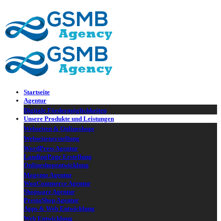
▼
▼
Startseite
Agentur
Digitale Fördermöglichkeiten
Unsere Produkte und Leistungen
Webseiten & Onlineshops
Webseitenerstellung
WordPress Agentur
LandingPage Erstellung
Onlineshopentwicklung
Magento Agentur
WooCommerce Agentur
Shopware Agentur
PrestaShop Agentur
Apps & Web Entwicklung
Web Entwicklung