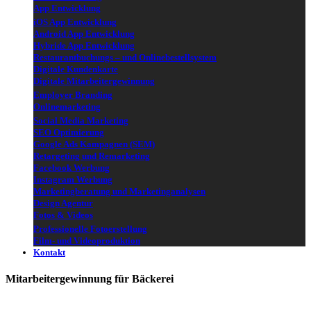
App Entwicklung
iOS App Entwicklung
Android App Entwicklung
Hybride App Entwicklung
Restaurantbuchungs – und Onlinebestellsystem
Digitale Kundenkarte
Digitale Mitarbeitergewinnung
Employer Branding
Onlinemarketing
Social Media Marketing
SEO Optimierung
Google Ads Kampagnen (SEM)
Retargeting und Remarketing
Facebook Werbung
Instagram Werbung
Marketingberatung und Marketinganalysen
Design Agentur
Fotos & Videos
Professionelle Fotoerstellung
Film- und Videoproduktion
Kontakt
Mitarbeitergewinnung für Bäckerei