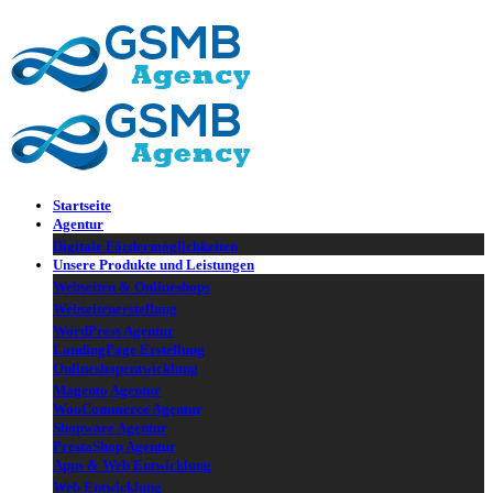
▼
▼
Startseite
Agentur
Digitale Fördermöglichkeiten
Unsere Produkte und Leistungen
Webseiten & Onlineshops
Webseitenerstellung
WordPress Agentur
LandingPage Erstellung
Onlineshopentwicklung
Magento Agentur
WooCommerce Agentur
Shopware Agentur
PrestaShop Agentur
Apps & Web Entwicklung
Web Entwicklung