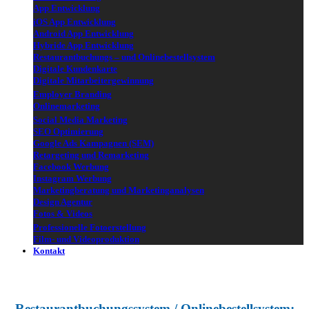
App Entwicklung
iOS App Entwicklung
Android App Entwicklung
Hybride App Entwicklung
Restaurantbuchungs – und Onlinebestellsystem
Digitale Kundenkarte
Digitale Mitarbeitergewinnung
Employer Branding
Onlinemarketing
Social Media Marketing
SEO Optimierung
Google Ads Kampagnen (SEM)
Retargeting und Remarketing
Facebook Werbung
Instagram Werbung
Marketingberatung und Marketinganalysen
Design Agentur
Fotos & Videos
Professionelle Fotoerstellung
Film- und Videoproduktion
Kontakt
Restaurantbuchungssystem / Onlinebestellsystem
: